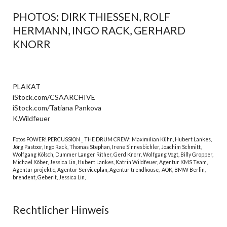
PHOTOS: DIRK THIESSEN, ROLF
HERMANN, INGO RACK, GERHARD
KNORR
PLAKAT
iStock.com/CSAARCHIVE
iStock.com/Tatiana Pankova
K.Wildfeuer
Fotos POWER! PERCUSSION _ THE DRUM CREW: Maximilian Kühn, Hubert Lankes,
Jörg Pastoor, Ingo Rack, Thomas Stephan, Irene Sinnesbichler, Joachim Schmitt,
Wolfgang Kölsch, Dummer Langer Rîther, Gerd Knorr, Wolfgang Vogt, Billy Gropper,
Michael Köber, Jessica Lin, Hubert Lankes, Katrin Wildfeuer, Agentur KMS Team,
Agentur projekt c, Agentur Serviceplan, Agentur trendhouse, AOK, BMW Berlin,
brendent, Geberit, Jessica Lin,
Rechtlicher Hinweis